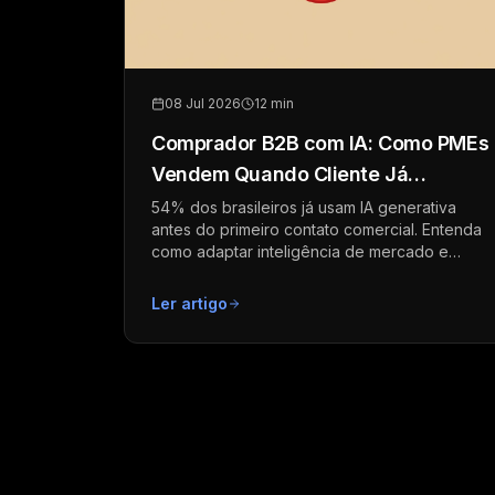
08 Jul 2026
12 min
Comprador B2B com IA: Como PMEs
Vendem Quando Cliente Já
Pesquisou
54% dos brasileiros já usam IA generativa
antes do primeiro contato comercial. Entenda
como adaptar inteligência de mercado e
prospecção em 90 dias.
Ler artigo