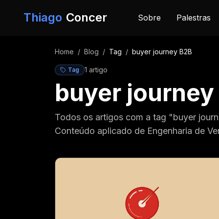
Pular para o conteúdo
Thiago
Concer
Sobre
Palestras
Home
/
Blog
/
Tag
/
buyer journey B2B
1
artigo
Tag
buyer journey
Todos os artigos com a tag "buyer jour
Conteúdo aplicado de Engenharia de Ve