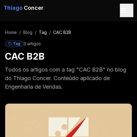
Pular para o conteúdo
Thiago
Concer
Home
/
Blog
/
Tag
/
CAC B2B
3
artigo
s
Tag
CAC B2B
Todos os artigos com a tag "CAC B2B" no blog
do Thiago Concer. Conteúdo aplicado de
Engenharia de Vendas.