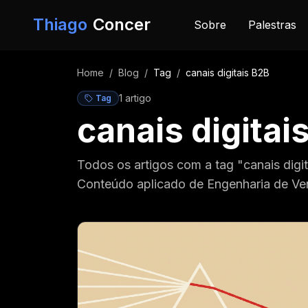
Pular para o conteúdo
Thiago
Concer
Sobre
Palestras
Home
/
Blog
/
Tag
/
canais digitais B2B
1
artigo
Tag
canais digitai
Todos os artigos com a tag "canais digi
Conteúdo aplicado de Engenharia de Ve