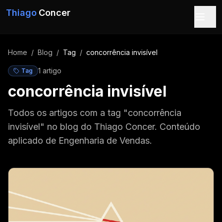
Pular para o conteúdo
Thiago
Concer
Home
/
Blog
/
Tag
/
concorrência invisível
1
artigo
Tag
concorrência invisível
Todos os artigos com a tag "concorrência
invisível" no blog do Thiago Concer. Conteúdo
aplicado de Engenharia de Vendas.