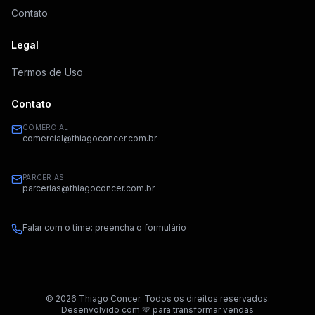
Contato
Legal
Termos de Uso
Contato
COMERCIAL
comercial@thiagoconcer.com.br
PARCERIAS
parcerias@thiagoconcer.com.br
Falar com o time: preencha o formulário
©
2026
Thiago Concer. Todos os direitos reservados.
Desenvolvido com 💚 para transformar vendas