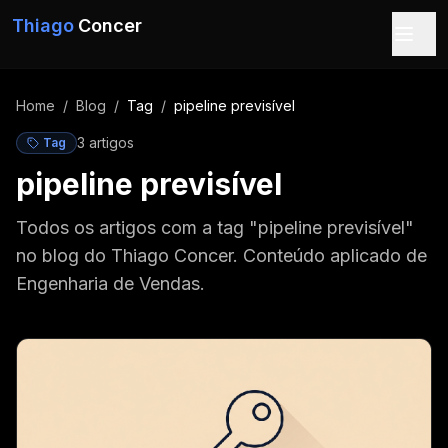
Pular para o conteúdo
Thiago
Concer
Home
/
Blog
/
Tag
/
pipeline previsível
3
artigo
s
Tag
pipeline previsível
Todos os artigos com a tag "pipeline previsível"
no blog do Thiago Concer. Conteúdo aplicado de
Engenharia de Vendas.