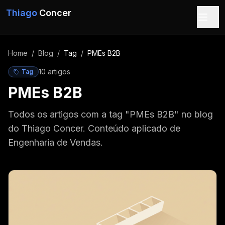
Pular para o conteúdo
Thiago
Concer
Home
/
Blog
/
Tag
/
PMEs B2B
10
artigo
s
Tag
PMEs B2B
Todos os artigos com a tag "PMEs B2B" no blog
do Thiago Concer. Conteúdo aplicado de
Engenharia de Vendas.